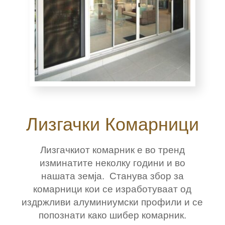
Лизгачки Комарници
Лизгачкиот комарник е во тренд
изминатите неколку години и во
нашата земја. Станува збор за
комарници кои се изработуваат од
издржливи алуминиумски профили и се
попознати како шибер комарник.