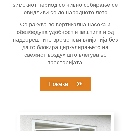
зимскиот период со нивно собирање се
невидливи се до наредното лето.
Се ракува во вертикална насока и
обезбедува удобност и заштита и од
надворешните временски влијанија без
да го блокира циркулирањето на
свежиот воздух што влегува во
просторијата.
Повеќе