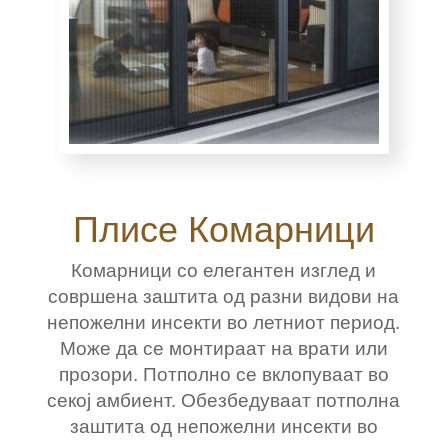
Плисе Комарници
Комарници со елегантен изглед и
совршена заштита од разни видови на
непожелни инсекти во летниот период.
Може да се монтираат на врати или
прозори. Потполно се вклопуваат во
секој амбиент. Обезбедуваат потполна
заштита од непожелни инсекти во