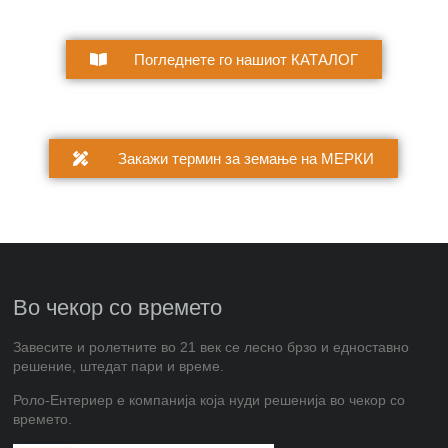
Погледнете го нашиот КАТАЛОГ
Закажи термин за земање на МЕРКИ
Во чекор со времето
Завесите и ролетните во 21 век се лесно брзо и едноставно
решение, штедат пари и време.
Роло-Ентериер е компанија која нуди решенија во чекор со
времето.