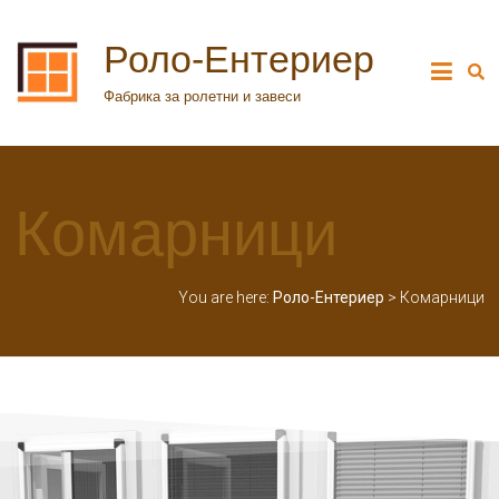
Роло-Ентериер
Фабрика за ролетни и завеси
Комарници
You are here:
Роло-Ентериер
>
Комарници