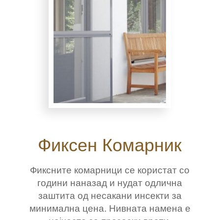
Фиксен Комарник
Фиксните комарници се користат со
години наназад и нудат одлична
заштита од несакани инсекти за
минимална цена. Нивната намена е