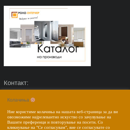
Контакт:
Адреса: ул. Интернационални Бригади бр. 1А, Автокоманда,
Колачиња
Скопје Р.С.Македонија
Моб 1: 075233572
Mob 2: 076888333
Ние користиме колачиња на нашата веб-страница за да ви
овозможиме најрелевантно искуство со зачувување на
kontakt@roloenterier.mk
Вашите преференци и повторување на посети. Со
кликнување на "Се согласувам", вие се согласувате со