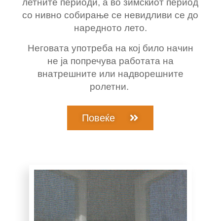
летните периоди, а во зимскиот период
со нивно собирање се невидливи се до
наредното лето.
Неговата употреба на кој било начин
не ја попречува работата на
внатрешните или надворешните
ролетни.
Повеќе