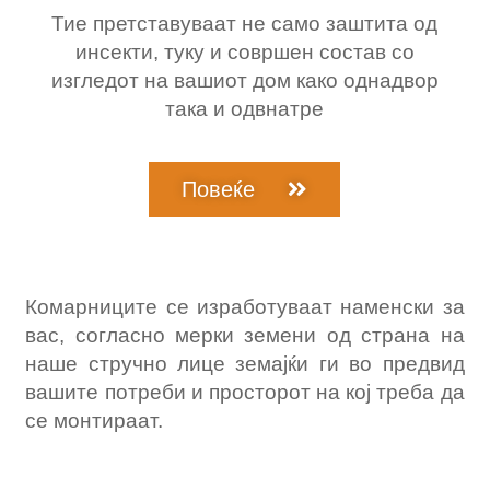
Тие претставуваат
не само заштита од
инсекти, туку и совршен состав со
изгледот на вашиот дом како
од
надвор
така и
од
внатре
Повеќе
Комарниците се изработуваат наменски за
вас, согласно мерки земени од страна на
наше стручно лице земајќи ги во предвид
вашите потреби и просторот на кој треба да
се монтираат.