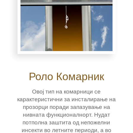
Роло Комарник
Овој тип на комарници се
карактеристични за инсталирање на
прозорци поради запазување на
нивната функционалнорт. Нудат
потполна заштита од непожелни
инсекти во летните периоди, а во