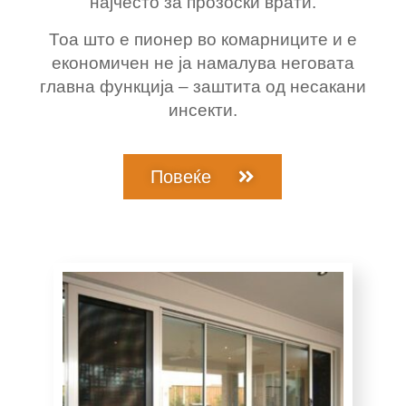
најчесто за прозоски врати.
Тоа што е пионер во комарниците и е
економичен не ја намалува неговата
главна функција – заштита од несакани
инсекти.
Повеќе